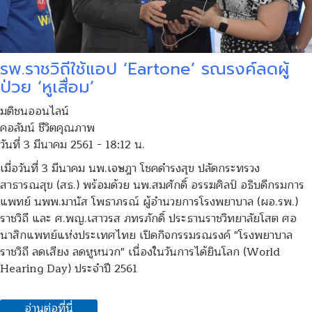
รพ.ราชวิถีใช้แอป ‘Eartone’ รณรงค์ลดผู้
ป่วย ‘หูเสื่อม’
มติชนออนไลน์
คอลัมน์ ชีวิตคุณภาพ
วันที่ 3 มีนาคม 2561 - 18:12 น.
เมื่อวันที่ 3 มีนาคม นพ.เจษฎา โชคดำรงสุข ปลัดกระทรวง
สาธารณสุข (สธ.) พร้อมด้วย นพ.สมศักดิ์ อรรฆศิลป์ อธิบดีกรมการ
แพทย์ นพพ.มานัส โพธาภรณ์ ผู้อำนวยการโรงพยาบาล (ผอ.รพ.)
ราชวิถี และ ศ.พญ.เสาวรส ภทรภักดิ์ ประธานราชวิทยาลัยโสต ศอ
นาสิกแพทย์แห่งประเทศไทย เปิดกิจกรรมรณรงค์ "โรงพยาบาล
ราชวิถี ลดเสียง ลดหูหนวก" เนื่องในวันการได้ยินโลก (World
Hearing Day) ประจำปี 2561
อ่านต่อที่นี่